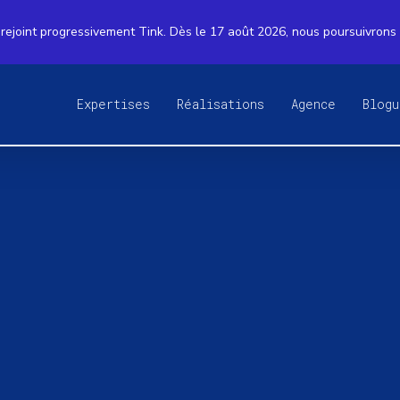
rejoint progressivement Tink. Dès le 17 août 2026, nous poursuivrons
Expertises
Réalisations
Agence
Blogu