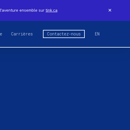
 l'aventure ensemble sur
tink.ca
✕
e
Carrières
Contactez-nous
EN