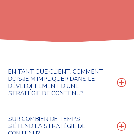
EN TANT QUE CLIENT, COMMENT
DOIS-JE M’IMPLIQUER DANS LE
DÉVELOPPEMENT D’UNE
STRATÉGIE DE CONTENU?
Nous donner accès aux données des
SUR COMBIEN DE TEMPS
plateformes que vous exploitez (Google
S’ÉTEND LA STRATÉGIE DE
Analytics, Facebook Analytics, etc.) est
CONTENU?