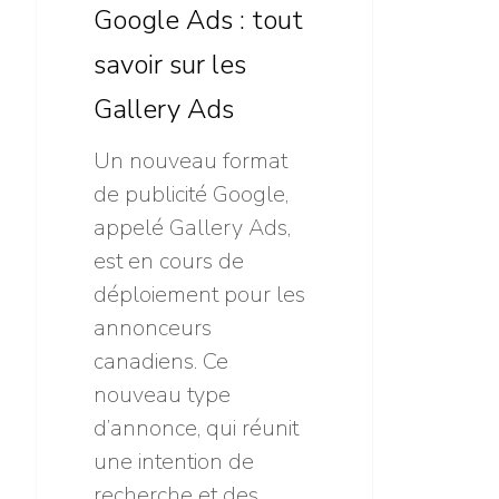
tout
Google Ads : tout
savoir
savoir sur les
sur
Gallery Ads
les
Gallery
Un nouveau format
Ads
de publicité Google,
appelé Gallery Ads,
est en cours de
déploiement pour les
annonceurs
canadiens. Ce
nouveau type
d’annonce, qui réunit
une intention de
recherche et des…