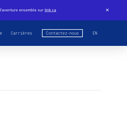
 l'aventure ensemble sur
tink.ca
✕
e
Carrières
Contactez-nous
EN