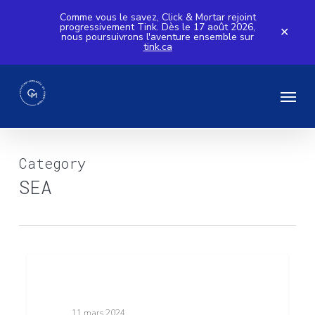
Skip
Comme vous le savez, Click & Mortar rejoint
progressivement Tink. Dès le 17 août 2026,
to
✕
nous poursuivrons l'aventure ensemble sur
tink.ca
main
content
Menu
Category
SEA
L’avenir
12
Click & Mortar
du
marketing
11 mars 2024