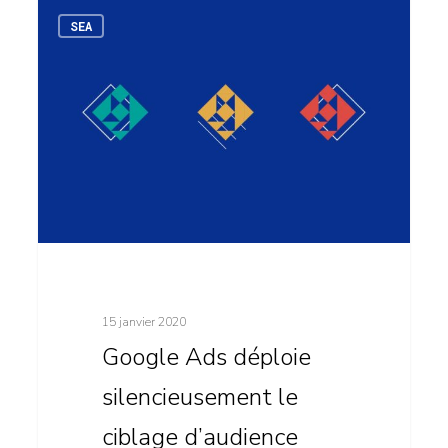
Google
3
SEA
Ads
déploie
silencieusement
le
ciblage
d’audience
combinée
15 janvier 2020
Google Ads déploie
silencieusement le
ciblage d’audience