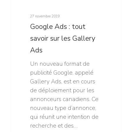
SEA
Ads
:
27 novembre 2019
tout
Google Ads : tout
savoir
savoir sur les Gallery
sur
les
Ads
Gallery
Un nouveau format de
Ads
publicité Google, appelé
Gallery Ads, est en cours
de déploiement pour les
annonceurs canadiens. Ce
nouveau type d’annonce,
qui réunit une intention de
recherche et des…