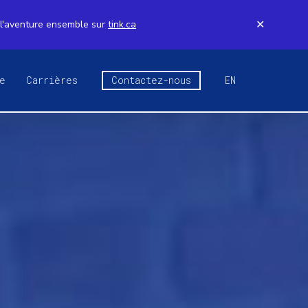
 l'aventure ensemble sur
tink.ca
✕
e
Carrières
Contactez-nous
EN