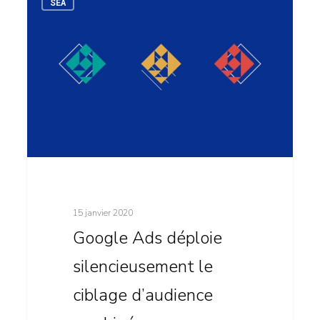
SEA
Ads
déploie
silencieusement
le
ciblage
d’audience
combinée
15 janvier 2020
Google Ads déploie
silencieusement le
ciblage d’audience