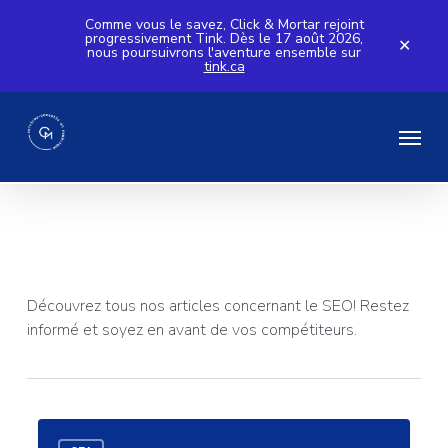
Skip
Comme vous le savez, Click & Mortar rejoint
progressivement Tink. Dès le 17 août 2026,
to
✕
nous poursuivrons l'aventure ensemble sur
tink.ca
main
content
Menu
Tag
SEO
Découvrez tous nos articles concernant le SEO! Restez
informé et soyez en avant de vos compétiteurs.
Google
3