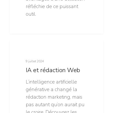
réfléchie de ce puissant
outil.
IA
11
Intelligence artificielle
et
rédaction
9 juillet 2024
Web
IA et rédaction Web
L’intelligence artificielle
générative a changé la
rédaction marketing, mais
pas autant qu’on aurait pu
le croire. Découvrez les