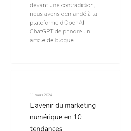
devant une contradiction,
nous avons demandé à la
plateforme d’OpenAI
ChatGPT de pondre un
article de blogue.
L’avenir
12
Click & Mortar
du
marketing
11 mars 2024
numérique
L’avenir du marketing
en
numérique en 10
10
tendances
tendances