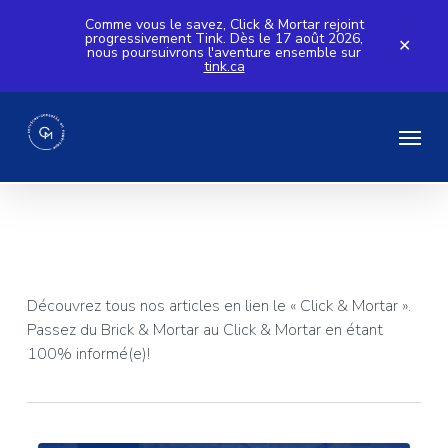
Skip
Comme vous le savez, Click & Mortar rejoint
progressivement Tink. Dès le 17 août 2026,
to
✕
nous poursuivrons l'aventure ensemble sur
tink.ca
main
content
Menu
Tag
Click & Mortar
Découvrez tous nos articles en lien le « Click & Mortar ».
Passez du Brick & Mortar au Click & Mortar en étant
100% informé(e)!