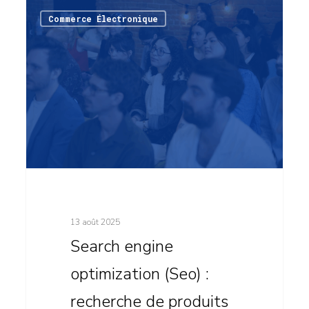
Search
11
Commerce Électronique
engine
optimization
(Seo)
:
recherche
de
produits
dans
ChatGPT
13 août 2025
Search engine
optimization (Seo) :
recherche de produits