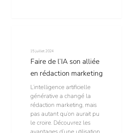
Faire
11
Intelligence artificielle
de
l’IA
15 juillet 2024
son
Faire de l’IA son alliée
alliée
en rédaction marketing
en
rédaction
L’intelligence artificielle
marketing
générative a changé la
rédaction marketing, mais
pas autant qu’on aurait pu
le croire. Découvrez les
avantages d’une utilisation