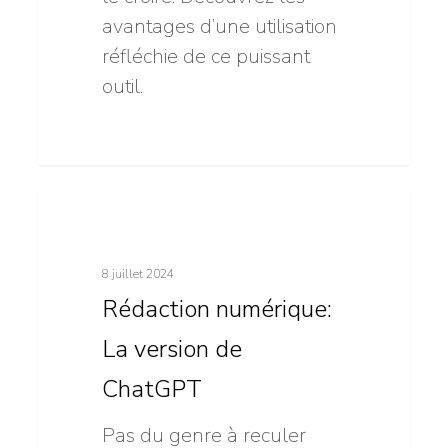
avantages d’une utilisation
réfléchie de ce puissant
outil.
Rédaction
11
Intelligence artificielle
numérique:
La
8 juillet 2024
version
Rédaction numérique:
de
La version de
ChatGPT
ChatGPT
Pas du genre à reculer