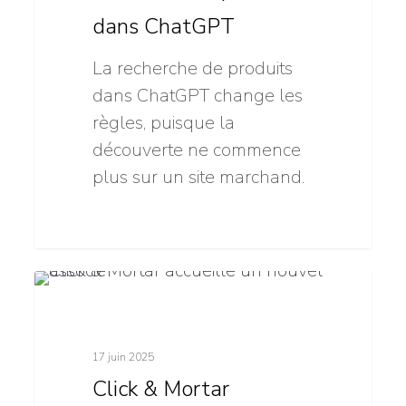
dans ChatGPT
La recherche de produits
dans ChatGPT change les
règles, puisque la
découverte ne commence
plus sur un site marchand.
Click
0
Click & Mortar
&
Mortar
17 juin 2025
accueille
Click & Mortar
un