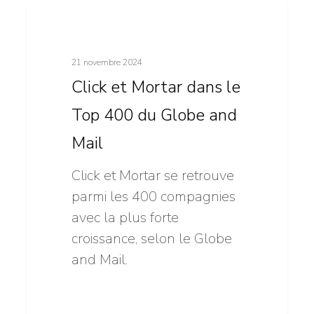
Click
11
Stratégie numérique
et
Mortar
21 novembre 2024
dans
Click et Mortar dans le
le
Top 400 du Globe and
Top
400
Mail
du
Click et Mortar se retrouve
Globe
parmi les 400 compagnies
and
avec la plus forte
Mail
croissance, selon le Globe
and Mail.