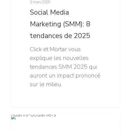
3 mars 2025
(SMM):
Social Media
8
tendances
Marketing (SMM): 8
de
tendances de 2025
2025
Click et Mortar vous
explique les nouvelles
tendances SMM 2025 qui
auront un impact prononcé
sur le milieu.
Tarifs
11
Stratégie numérique
douaniers