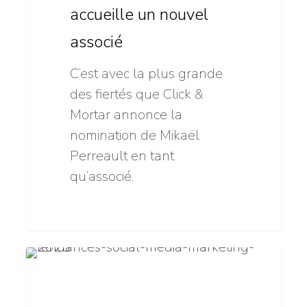
nouvel
accueille un nouvel
associé
associé
C’est avec la plus grande
des fiertés que Click &
Mortar annonce la
nomination de Mikaël
Perreault en tant
qu’associé.
Social
11
Stratégie numérique
Media
Marketing