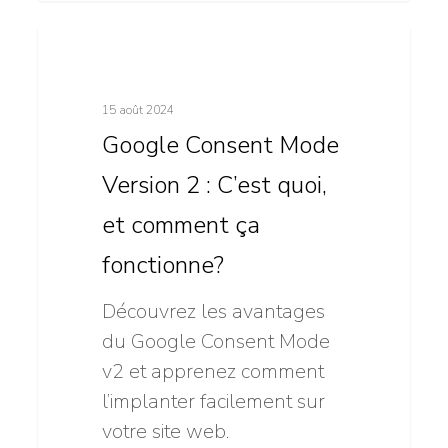
Google
11
Tendances
Consent
Mode
15 août 2024
Version
Google Consent Mode
2
Version 2 : C’est quoi,
:
C’est
et comment ça
quoi,
fonctionne?
et
comment
Découvrez les avantages
ça
du Google Consent Mode
fonctionne?
v2 et apprenez comment
l’implanter facilement sur
votre site web.