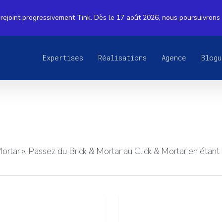
rejoint progressivement Tink. Dès le 17 août 2026, nous poursuivrons
Expertises
Réalisations
Agence
Blogu
 Mortar ». Passez du Brick & Mortar au Click & Mortar en étan
Les
 de Données
Stratégie numérique
impacts