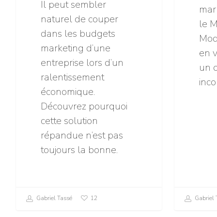
Il peut sembler
mar
naturel de couper
le M
dans les budgets
Mod
marketing d’une
en v
entreprise lors d’un
un o
ralentissement
inco
économique.
Découvrez pourquoi
cette solution
répandue n’est pas
toujours la bonne.
Gabriel Tassé
Gabriel 
12