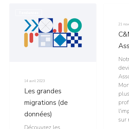
Les
C&M
Tendances
Click &
grandes
:
migrations
Nouvelle
21 no
(de
Associée
C&M
données)
Ass
Not
devi
Asso
14 avril 2023
Mor
Les grandes
plus
migrations (de
prof
l'im
données)
sur 
Découvrez les