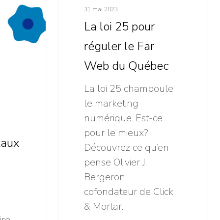
25
31 mai 2023
pour
La loi 25 pour
réguler
réguler le Far
le
Web du Québec
Far
Web
La loi 25 chamboule
du
le marketing
Québec
numérique. Est-ce
pour le mieux?
taux
Découvrez ce qu’en
pense Olivier J.
Bergeron,
cofondateur de Click
& Mortar.
ire