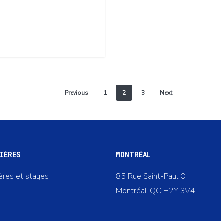
Previous
1
2
3
Next
IÈRES
MONTRÉAL
ières et stages
85 Rue Saint-Paul O,
Montréal, QC H2Y 3V4