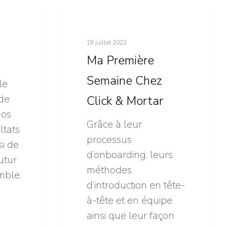
Ma
Click & Mortar
Première
Semaine
19 juillet 2022
Chez
Ma Première
Click
Semaine Chez
le
&
de
Click & Mortar
Mortar
nos
Grâce à leur
ltats
processus
si de
d’onboarding, leurs
utur
méthodes
mble.
d’introduction en tête-
à-tête et en équipe
ainsi que leur façon