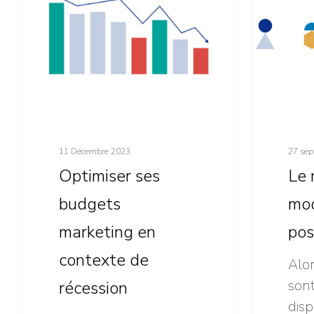
budgets
mix
marketing
modeling
en
à
contexte
l’ère
de
post-
récession
cookies
11 Décembre 2023
27 sep
Optimiser ses
Le 
budgets
mod
marketing en
pos
contexte de
Alor
sont
récession
disp