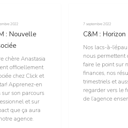
C&M
 Mortar
Click & Mortar
:
Horizon
vembre 2022
7 septembre 2022
 : Nouvelle
C&M : Horizon
ociée
Nos lacs-à-l’épau
nous permettent 
re chère Anastasia
faire le point sur 
ent officiellement
finances, nos résu
ciée chez Click et
trimestriels et aus
tar! Apprenez-en
regarder vers le f
 sur son parcours
de l’agence ense
essionnel et sur
pact que ça aura
notre agence.