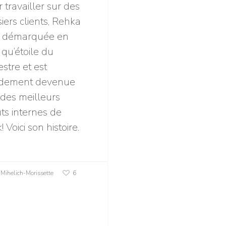
 travailler sur des
iers clients, Rehka
st démarquée en
 qu’étoile du
estre et est
idement devenue
 des meilleurs
ts internes de
k! Voici son histoire.
ihelich-Morissette
6