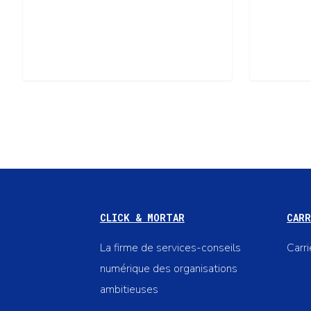
CLICK & MORTAR
CARR
La firme de services-conseils
Carr
numérique des organisations
ambitieuses