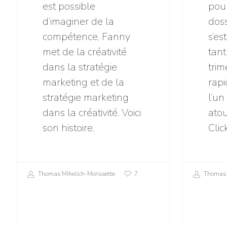
est possible
pour
d’imaginer de la
doss
compétence, Fanny
s’e
met de la créativité
tant
dans la stratégie
trim
marketing et de la
rap
stratégie marketing
l’un
dans la créativité. Voici
atou
son histoire.
Clic
Thomas Mihelich-Morissette
Thomas M
7