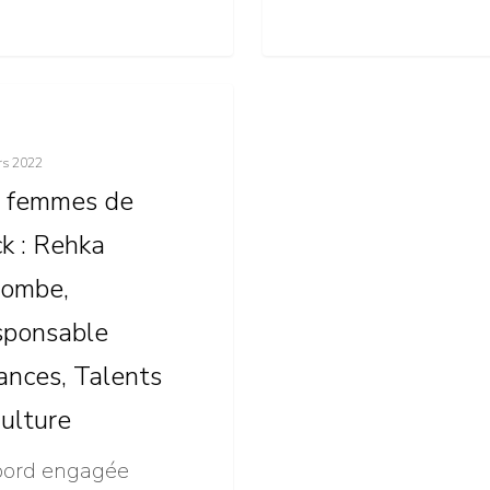
 Mortar
rs 2022
 femmes de
ck : Rehka
combe,
ble
ponsable
ances, Talents
ulture
bord engagée