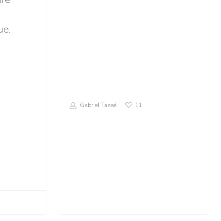
ue.
Gabriel Tassé
11