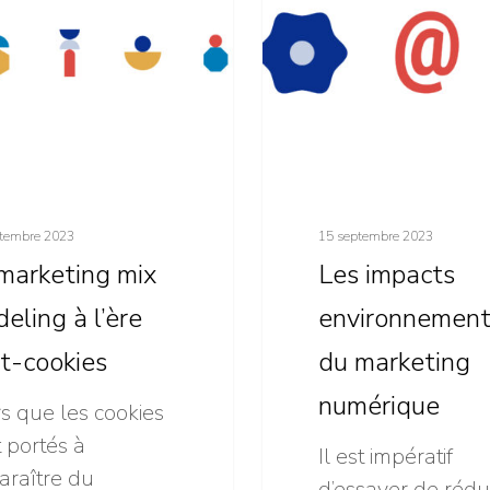
environnementaux
du
marketing
numérique
tembre 2023
15 septembre 2023
marketing mix
Les impacts
eling à l’ère
environnemen
t-cookies
du marketing
numérique
s que les cookies
 portés à
Il est impératif
araître du
d’essayer de rédu