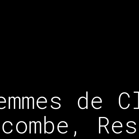
emmes de C
acombe, Res