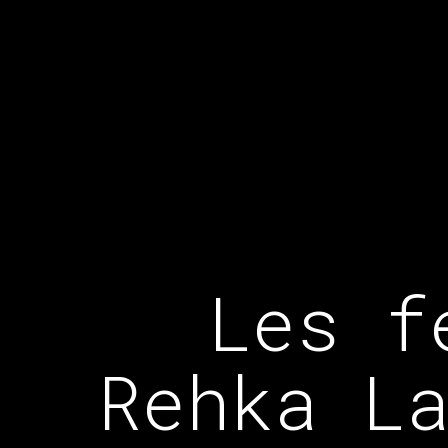
Les f
Rehka L