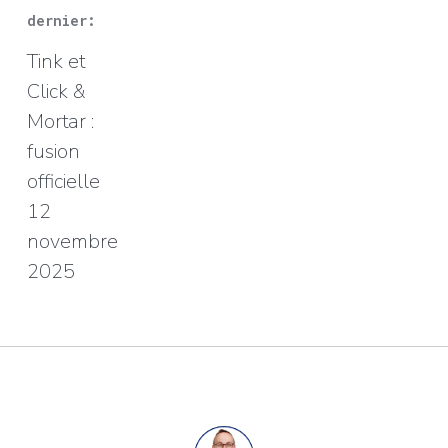
dernier:
Tink et
Click &
Mortar :
fusion
officielle
12
novembre
2025